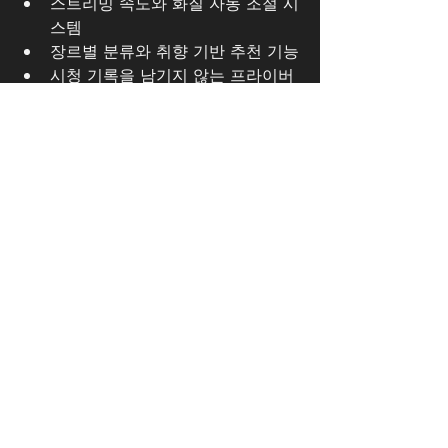
스트리밍 속도와 화질 자동 조절 시
스템
장르별 분류와 취향 기반 추천 기능
시청 기록을 남기지 않는 프라이버
시 모드 지원
UI 디자인이 직관적이고 사용자의 
집중을 방해하지 않음
결국, 콘텐츠 품질이 아니라 
콘텐츠에 
접근하고 소비하는 전 과정이 얼마나 쾌
적한가
가 선택의 핵심입니다.
마무리하며: 19영상, 이젠 
'어디서 보느냐'가 중요하다
성인 콘텐츠는 더 이상 은밀한 선택이 
아닌, 
신중하게 고르고, 안전하게 소비
하는 하나의 디지털 콘텐츠 영역
으로 자
리 잡고 있습니다.