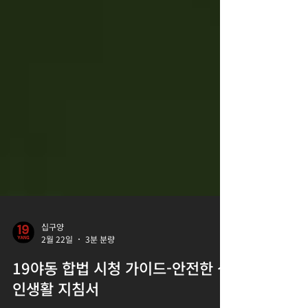
십구양
2월 22일
3분 분량